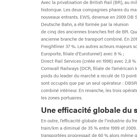
Avec la privatisation de British Rail (BR), au mil
historique. Les deux compagnies phares du ma
nouveaux entrants. EWS, devenue en 2009 DB S
Deutsche Bahn, a été formée par la réunion
de cinq des anciennes branches fret de BR. Quant
ancienne branche de transport combiné. En 20
Freightliner 37 %. Les autres acteurs majeurs s
Europorte, filiale d’Eurotunnel) avec 8 % ;
Direct Rail Services (créée en 1996) avec 2,8 %
Cornwall Railways (DCR, filiale de l’américain I
poids du leader du marché a reculé de 13 point
sont occupés que par un seul opérateur : DBSR U
combiné intérieur. En revanche, les trois opérat
les zones portuaires.
Une efficacité globale du 
En outre, l’efficacité globale de l’industrie du 
train/km a diminué de 35 % entre 1999 et 2009.
transportées progressait de 60 % alors même que