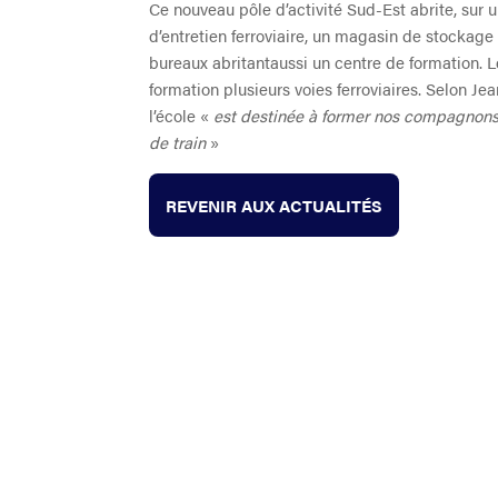
Ce nouveau pôle d’activité Sud-Est abrite, sur 
d’entretien ferroviaire, un magasin de stockag
bureaux abritant
aussi un centre de
formation. L
formation
plusieurs
voie
s
ferroviaire
s
. Selon Je
l’école «
est destinée à former nos compagnons
de train
»
REVENIR AUX ACTUALITÉS