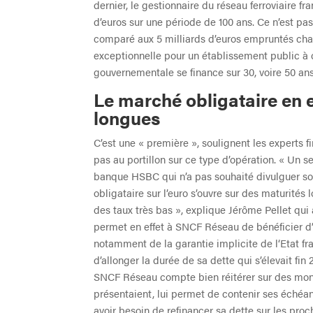
dernier, le gestionnaire du réseau ferroviaire f
d’euros sur une période de 100 ans. Ce n’est p
comparé aux 5 milliards d’euros empruntés chaq
exceptionnelle pour un établissement public à c
gouvernementale se finance sur 30, voire 50 ans
Le marché obligataire en 
longues
C’est une « première », soulignent les experts 
pas au portillon sur ce type d’opération. « Un se
banque HSBC qui n’a pas souhaité divulguer so
obligataire sur l’euro s’ouvre sur des maturités
des taux très bas », explique Jérôme Pellet qui
permet en effet à SNCF Réseau de bénéficier d’u
notamment de la garantie implicite de l‘Etat fra
d’allonger la durée de sa dette qui s’élevait fin
SNCF Réseau compte bien réitérer sur des monta
présentaient, lui permet de contenir ses échéa
avoir besoin de refinancer sa dette sur les pr