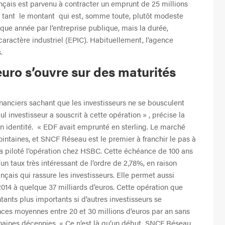
rançais est parvenu à contracter un emprunt de 25 millions
as tant le montant qui est, somme toute, plutôt modeste
ue année par l’entreprise publique, mais la durée,
aractère industriel (EPIC). Habituellement, l’agence
.
euro s’ouvre sur des maturités
financiers sachant que les investisseurs ne se bousculent
ul investisseur a souscrit à cette opération » , précise la
n identité. « EDF avait emprunté en sterling. Le marché
 lointaines, et SNCF Réseau est le premier à franchir le pas à
 a piloté l’opération chez HSBC. Cette échéance de 100 ans
n taux très intéressant de l’ordre de 2,78%, en raison
nçais qui rassure les investisseurs. Elle permet aussi
 2014 à quelque 37 milliards d’euros. Cette opération que
nts plus importants si d’autres investisseurs se
nces moyennes entre 20 et 30 millions d’euros par an sans
ochaines décennies. « Ce n’est là qu’un début, SNCF Réseau