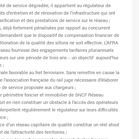
lité de service dégradée, il appartient au régulateur de
ûts d’entretien et de rénovation de l’infrastructure qui ont
ification et des prestations de service sur le réseau ;
res, déjà fortement pénalisées par rapport au concurrent
Et demandent que le dispositif de compensation financier de
lioration de la qualité des sillons ne soit effective. L’AFRA
au fournisse des engagements tarifaires pluriannuels
geurs sur une période de trois ans – un objectif aujourd’hui
e ;
nale favorable au fret ferroviaire. Sans remettre en cause la
e l’association française du rail juge nécessaire d’élaborer
fre de service proposée aux chargeurs ;
utur périmètre foncier et immobilier de SNCF Réseau
it en rien constituer un obstacle à l’accès des opérateurs
erpellent régulièrement le régulateur sur leurs difficultés
ice ;
ence d’un réseau capillaire de qualité constitue un réel atout
de l’attractivité des territoires ;