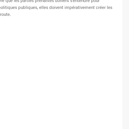
re que les parties prenantes doivent s’entendre pour
x politiques publiques, elles doivent impérativement créer les
route.