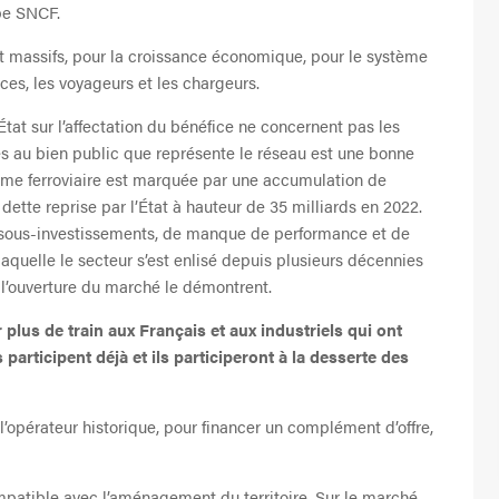
upe SNCF.
t massifs, pour la croissance économique, pour le système
ces, les voyageurs et les chargeurs.
tat sur l’affectation du bénéfice ne concernent pas les
es au bien public que représente le réseau est une bonne
tème ferroviaire est marquée par une accumulation de
, dette reprise par l’État à hauteur de 35 milliards en 2022.
e sous-investissements, de manque de performance et de
aquelle le secteur s’est enlisé depuis plusieurs décennies
e l’ouverture du marché le démontrent.
 plus de train aux Français et aux industriels qui ont
 participent déjà et ils participeront à la desserte des
l’opérateur historique, pour financer un complément d’offre,
mpatible avec l’aménagement du territoire. Sur le marché