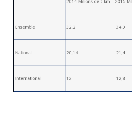
2014 Millions de t-km
2015 Mil
Ensemble
32,2
34,3
National
20,14
21,4
International
12
12,8