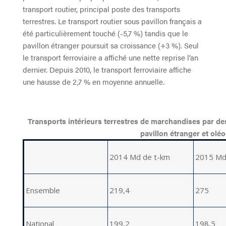
transport routier, principal poste des transports
terrestres. Le transport routier sous pavillon français a
été particulièrement touché (-5,7 %) tandis que le
pavillon étranger poursuit sa croissance (+3 %). Seul
le transport ferroviaire a affiché une nette reprise l’an
dernier. Depuis 2010, le transport ferroviaire affiche
une hausse de 2,7 % en moyenne annuelle.
Transports intérieurs terrestres de marchandises par de
pavillon étranger et olé
2014 Md de t-km
2015 Md
Ensemble
219,4
275
National
199,2
198,5