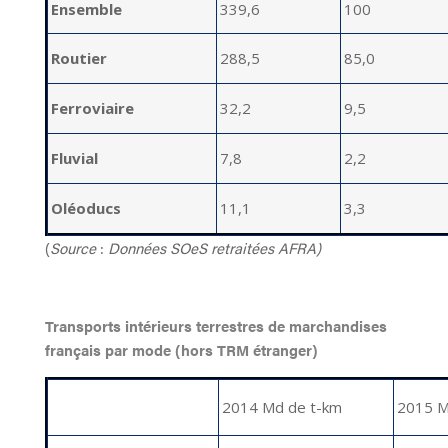
Ensemble
339,6
100
Routier
288,5
85,0
Ferroviaire
32,2
9,5
Fluvial
7,8
2,2
Oléoducs
11,1
3,3
(
Source
:
Données SOeS retraitées AFRA)
Transports intérieurs terrestres de marchandises
français par mode (hors TRM étranger)
2014 Md de t-km
2015 M