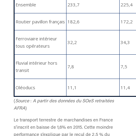
Ensemble
233,7
225,4
Routier pavillon français
182,6
172,2
Ferroviaire intérieur
32,2
34,3
tous opérateurs
Fluvial intérieur hors
7,8
7,5
transit
Oléoducs
11,1
11,4
(
Source
:
A partir des données du SOeS retraitées
AFRA
)
Le transport terrestre de marchandises en France
s’inscrit en baisse de 1,6% en 2015. Cette moindre
performance s’explique par le recul de 2,5 % du