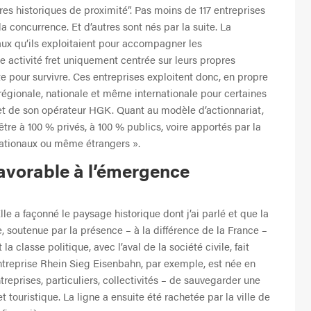
aires historiques de proximité”. Pas moins de 117 entreprises
a concurrence. Et d’autres sont nés par la suite. La
eaux qu’ils exploitaient pour accompagner les
 activité fret uniquement centrée sur leurs propres
nte pour survivre. Ces entreprises exploitent donc, en propre
e, régionale, nationale et même internationale pour certaines
 et de son opérateur HGK. Quant au modèle d’actionnariat,
 être à 100 % privés, à 100 % publics, voire apportés par la
 nationaux ou même étrangers ».
 favorable à l’émergence
. Elle a façonné le paysage historique dont j’ai parlé et que la
re, soutenue par la présence – à la différence de la France –
a classe politique, avec l’aval de la société civile, fait
entreprise Rhein Sieg Eisenbahn, par exemple, est née en
treprises, particuliers, collectivités – de sauvegarder une
 touristique. La ligne a ensuite été rachetée par la ville de