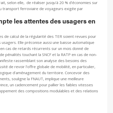
it, selon elle, de réaliser jusqu’à 20 % d’économies sur
n du transport ferroviaire de voyageurs exigée par
pte les attentes des usagers en
s de calcul de la régularité des TER soient revues pour
s usagers. Elle préconise aussi une baisse automatique
x en cas de retards récurrents sur un mois donné de
 pénalités touchant la SNCF et la RATP en cas de non-
anifeste rassemblant son analyse des besoins des
ité de revoir l’offre globale de mobilité, en particulier,
e logique d’aménagement du territoire. Concevoir des
nts, souligne la FNAUT, implique une meilleure
rovince, un cadencement pour pallier les faibles vitesses
eloppement des compositions modulables et des relations