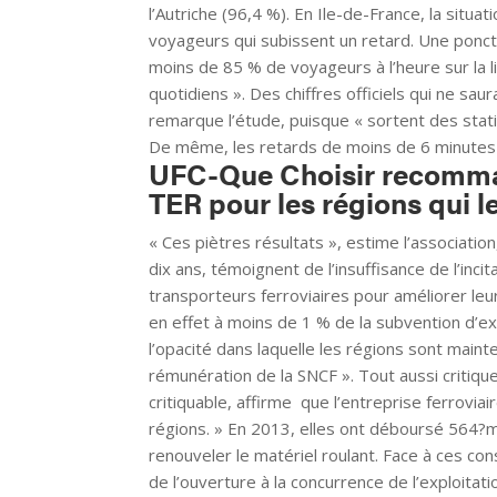
l’Autriche (96,4 %). En Ile-de-France, la situ
voyageurs qui subissent un retard. Une ponctu
moins de 85 % de voyageurs à l’heure sur la 
quotidiens ». Des chiffres officiels qui ne sa
remarque l’étude, puisque « sortent des statis
De même, les retards de moins de 6 minutes 
UFC-Que Choisir recomma
TER pour les régions qui l
« Ces piètres résultats », estime l’associati
dix ans, témoignent de l’insuffisance de l’inc
transporteurs ferroviaires pour améliorer le
en effet à moins de 1 % de la subvention d’exp
l’opacité dans laquelle les régions sont main
rémunération de la SNCF ». Tout aussi critique
critiquable, affirme que l’entreprise ferrovi
régions. » En 2013, elles ont déboursé 564?mi
renouveler le matériel roulant. Face à ces c
de l’ouverture à la concurrence de l’exploitati