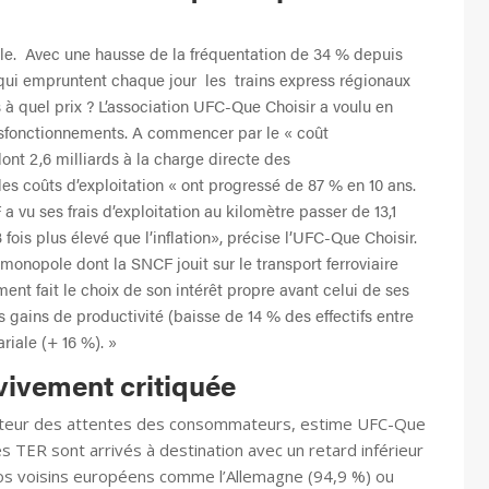
ble. Avec une hausse de la fréquentation de 34 % depuis
 qui empruntent chaque jour les trains express régionaux
 à quel prix ? L’association UFC-Que Choisir a voulu en
ysfonctionnements. A commencer par le « coût
dont 2,6 milliards à la charge directe des
les coûts d’exploitation « ont progressé de 87 % en 10 ans.
 a vu ses frais d’exploitation au kilomètre passer de 13,1
fois plus élevé que l’inflation», précise l’UFC-Que Choisir.
u monopole dont la SNCF jouit sur le transport ferroviaire
ment fait le choix de son intérêt propre avant celui de ses
es gains de productivité (baisse de 14 % des effectifs entre
riale (+ 16 %). »
vivement critiquée
 hauteur des attentes des consommateurs, estime UFC-Que
s TER sont arrivés à destination avec un retard inférieur
nos voisins européens comme l’Allemagne (94,9 %) ou