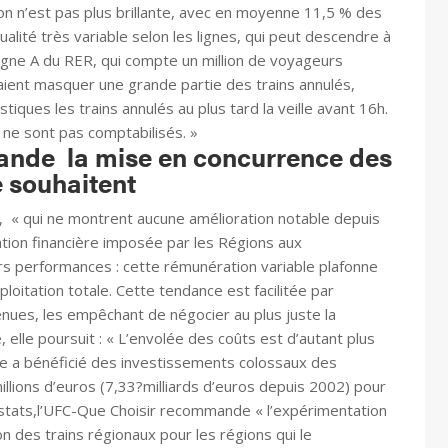
ation n’est pas plus brillante, avec en moyenne 11,5 % des
alité très variable selon les lignes, qui peut descendre à
ligne A du RER, qui compte un million de voyageurs
uraient masquer une grande partie des trains annulés,
tiques les trains annulés au plus tard la veille avant 16h.
ne sont pas comptabilisés. »
nde la mise en concurrence des
e souhaitent
on, « qui ne montrent aucune amélioration notable depuis
itation financière imposée par les Régions aux
urs performances : cette rémunération variable plafonne
loitation totale. Cette tendance est facilitée par
tenues, les empêchant de négocier au plus juste la
, elle poursuit : « L’envolée des coûts est d’autant plus
aire a bénéficié des investissements colossaux des
llions d’euros (7,33?milliards d’euros depuis 2002) pour
onstats,l’UFC-Que Choisir recommande « l’expérimentation
on des trains régionaux pour les régions qui le