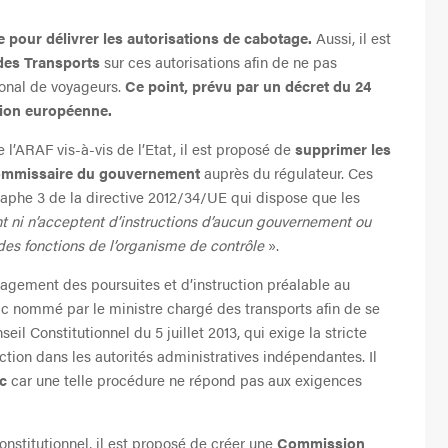
e pour délivrer les autorisations de cabotage.
Aussi, il est
 des Transports
sur ces autorisations afin de ne pas
onal de voyageurs.
Ce point, prévu par un décret du 24
tion européenne.
e l’ARAF vis-à-vis de l’Etat, il est proposé de
supprimer les
n commissaire du gouvernement
auprès du régulateur. Ces
agraphe 3 de la directive 2012/34/UE qui dispose que les
ent ni n’acceptent d’instructions d’aucun gouvernement ou
 des fonctions de l’organisme de contrôle
».
ngagement des poursuites et d’instruction préalable au
c nommé par le ministre chargé des transports afin de se
il Constitutionnel du 5 juillet 2013, qui exige la stricte
ction dans les autorités administratives indépendantes. Il
ic
car une telle procédure ne répond pas aux exigences
onstitutionnel, il est proposé de créer une
Commission