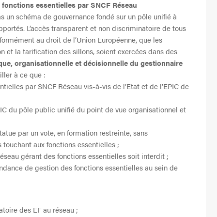
s fonctions essentielles par SNCF Réseau
s un schéma de gouvernance fondé sur un pôle unifié à
ortés. L’accès transparent et non discriminatoire de tous
onformément au droit de l’Union Européenne, que les
ion et la tarification des sillons, soient exercées dans des
que, organisationnelle et décisionnelle du gestionnaire
iller à ce que :
tielles par SNCF Réseau vis-à-vis de l’Etat et de l’EPIC de
 du pôle public unifié du point de vue organisationnel et
atue par un vote, en formation restreinte, sans
s touchant aux fonctions essentielles ;
seau gérant des fonctions essentielles soit interdit ;
endance de gestion des fonctions essentielles au sein de
atoire des EF au réseau ;