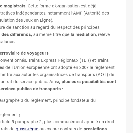
e magistrats
. Cette forme d’organisation est déjà
tratives indépendantes, notamment l’AMF (Autorité des
ulation des Jeux en Ligne).
dure de sanction au regard du respect des principes
 des différends,
au même titre que
la médiation
, relève
alariés.
ferroviaire de voyageurs
conventionnés, Trains Express Régionaux (TER) et Trains
bres de l’Union européenne ont adopté en 2007 le règlement
mettre aux autorités organisatrices de transports (AOT) de
contrat de service public. Ainsi
, plusieurs possibilités sont
 services publics de transports
:
 paragraphe 3 du règlement, principe fondateur du
règlement ;
l’article 5 paragraphe 2, plus communément appelé en droit
trats de
quasi-régie
ou encore contrats de
prestations