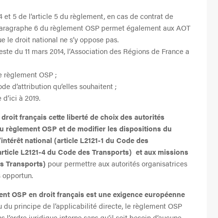
et 5 de l’article 5 du règlement, en cas de contrat de
 5 paragraphe 6 du règlement OSP permet également aux AOT
ue le droit national ne s’y oppose pas.
este du 11 mars 2014, l’Association des Régions de France a
le règlement OSP ;
de d’attribution qu’elles souhaitent ;
 d’ici à 2019.
 droit français cette liberté de choix des autorités
du règlement OSP et de modifier les dispositions du
intérêt national (article L2121-1 du Code des
(article L2121-4 du Code des Transports) et aux missions
es Transports)
pour permettre aux autorités organisatrices
s opportun.
ent OSP en droit français est une exigence européenne
rtu du principe de l’applicabilité directe, le règlement OSP
s l’ordre juridique interne sans qu’il soit besoin d’aucune